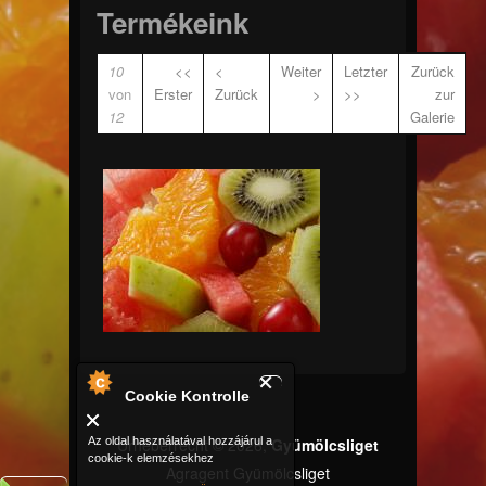
Termékeink
10
<<
<
Weiter
Letzter
Zurück
von
Erster
Zurück
>
>>
zur
12
Galerie
_W3A5312.jpg
Cookie Kontrolle
Urheberrecht © 2026,
Gyümölcsliget
Az oldal használatával hozzájárul a
cookie-k elemzésekhez
Agragent Gyümölcsliget