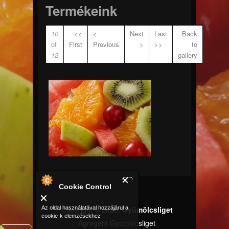
Termékeink
10
<<
<
Next
Last
Back
of
First
Previous
>
>>
to
12
gallery
_W3A5312.jpg
Cookie Control
Copyright © 2026,
Gyümölcsliget
Az oldal használatával hozzájárul a
cookie-k elemzésekhez
Agragent Gyümölcsliget