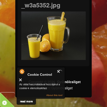
_w3a5352.jpg
Cookie Control
Copyright © 2026,
Gyümölcsliget
Az oldal használatával hozzájárul a
Agragent Gyümölcsliget
cookie-k elemzésekhez
About this tool
read more