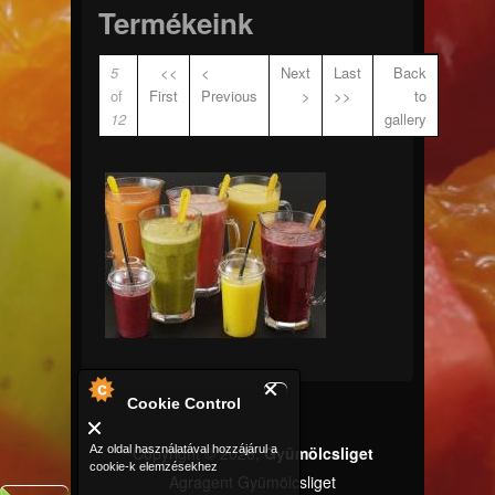
Termékeink
5
<<
<
Next
Last
Back
of
First
Previous
>
>>
to
12
gallery
_W3A53444_resize.jpg
Cookie Control
Copyright © 2026,
Gyümölcsliget
Az oldal használatával hozzájárul a
cookie-k elemzésekhez
Agragent Gyümölcsliget